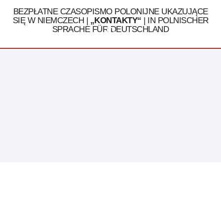
BEZPŁATNE CZASOPISMO POLONIJNE UKAZUJĄCE
SIĘ W NIEMCZECH |
„KONTAKTY“
| IN POLNISCHER
SPRACHE FÜR DEUTSCHLAND
Tel. 030 / 324 16 32