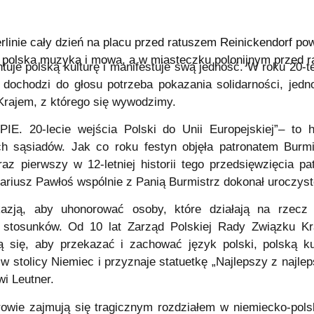
rlinie cały dzień na placu przed ratuszem Reinickendorf pow
 polska muzyka i mowa, a w miasteczku polonijnym przed ra
tuje polską kulturę i manifestuje swą jedność. W roku 20-t
j dochodzi do głosu potrzeba pokazania solidarności, jed
Krajem, z którego się wywodzimy.
20-lecie wejścia Polski do Unii Europejskiej”
– to h
ch sąsiadów. Jak co roku festyn objęła patronatem Burmi
 pierwszy w 12-letniej historii tego przedsięwzięcia p
riusz Pawłoś wspólnie z Panią Burmistrz dokonał uroczyst
kazją, aby uhonorować osoby, które działają na rzecz 
h stosunków. Od 10 lat Zarząd Polskiej Rady Związku K
ą się, aby przekazać i zachować język polski, polską ku
w stolicy Niemiec i przyznaje statuetkę „Najlepszy z najle
wi Leutner.
owie zajmują się tragicznym rozdziałem w niemiecko-polskiej