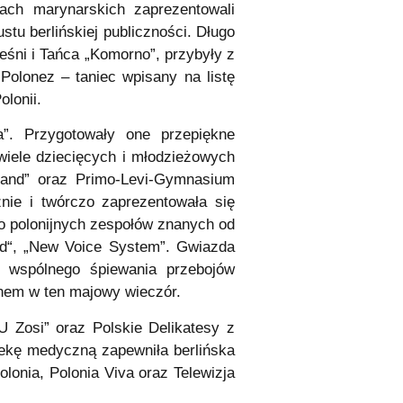
ach marynarskich zaprezentowali
stu berlińskiej publiczności. Długo
eśni i Tańca „Komorno”, przybyły z
Polonez – taniec wpisany na listę
lonii.
”. Przygotowały one przepiękne
wiele dziecięcych i młodzieżowych
band” oraz Primo-Levi-Gymnasium
ie i twórczo zaprezentowała się
 do polonijnych zespołów znanych od
nd“, „New Voice System”. Gwiazda
 wspólnego śpiewania przebojów
inem w ten majowy wieczór.
„U Zosi” oraz Polskie Delikatesy z
piekę medyczną zapewniła berlińska
lonia, Polonia Viva oraz Telewizja