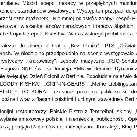
erplatte. Młodzi adepci morscy w przepięknych mundur
 koncert starndardów światowych. Występ ten przypadł do gu
rześliczne mażonetki. Nie mniej oklasków zdobył Zespół Pi
entowali wiązankę tańców narodowych i tańców śląskich. 
strojach z epoki Księstwa Warszawskiego podbił serca Po
ależał do dzieci z teatru „Bez Paniki”- PTS „Oświata
rach. W niedzielne przedpołudnie na scenie występowało 
klorystyczny „Krakowiacy”, zespoły muzyczne „RJO-Schul
 Flagowa SNE św. Bartłomieja PMK w Berlinie. Dynamiczn
ie świętując Dzień Polonii w Berlinie. Popołudnie należało
 „BLOODY KISHKA“, „GRIT-IN-GEARS“, „Meine Lieblingsba
TRIBUTE TO KORA” przekonał polonijną publiczność do
późna i wraz z flagami polskimi i unijnymi zawładnęły Berl
nijni restauratorzy: Polskie Bistro z Tempelhof, sklepy 
 wybinie smakowały polskiej i niemieckiej publiczności. O
ezą przejąło Radio Cosmo, miesięcznik „Kontakty”, Blog Po