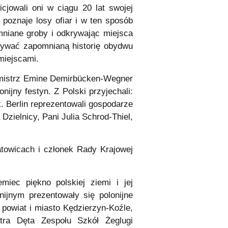
icjowali oni w ciągu 20 lat swojej
, poznaje losy ofiar i w ten sposób
mniane groby i odkrywając miejsca
krywać zapomnianą historię obydwu
miejscami.
urmistrz Emine Demirbücken-Wegner
ijny festyn. Z Polski przyjechali:
 Berlin reprezentowali gospodarze
zielnicy, Pani Julia Schrod-Thiel,
atowicach i członek Rady Krajowej
miec piękno polskiej ziemi i jej
nijnym prezentowały się polonijne
i powiat i miasto Kędzierzyn-Koźle,
tra Dęta Zespołu Szkół Żeglugi