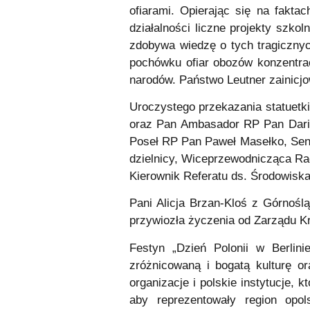
ofiarami. Opierając się na faktac
działalności liczne projekty szkol
zdobywa wiedzę o tych tragicznyc
pochówku ofiar obozów konzentrac
narodów. Państwo Leutner zainicjow
Uroczystego przekazania statuetk
oraz Pan Ambasador RP Pan Dariusz
Poseł RP Pan Paweł Masełko, Sena
dzielnicy, Wiceprzewodnicząca Rad
Kierownik Referatu ds. Środowisk
Pani Alicja Brzan-Kloś z Górnośl
przywiozła życzenia od Zarządu K
Festyn „Dzień Polonii w Berlini
zróżnicowaną i bogatą kulturę or
organizacje i polskie instytucje, 
aby reprezentowały region opo