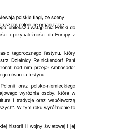
iewają polskie flagi, ze sceny
tuszem polonijne organizacje
ego jubileuszu wstąpienia Polski do
ności i przynależności do Europy z
asło tegorocznego festynu, który
strz Dzielnicy Reinickendorf Pani
atronat nad nim przejął Ambasador
ego otwarcia festynu.
Polonii oraz polsko-niemieckiego
rajowego wyróżnia osoby, które w
lturę i tradycje oraz współtworzą
pszych“. W tym roku wyróżnienie to
 historii II wojny światowej i jej