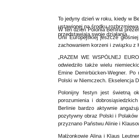
To jedyny dzień w roku, kiedy w Be
ustawionej na środku rozbrzmiewa
W ten dzień Polonia Berlina prezen
przedstawiają swoje działania.
Unii Europejskiej jeszcze głośnie
zachowaniem korzeni i związku z 
„RAZEM WE WSPÓLNEJ EUROPIE. 
odwiedziło także wielu niemiecki
Emine Demirbücken-Wegner. Po raz
Polski w Niemczech. Ekselencja Da
Polonijny festyn jest świetną o
porozumienia i dobrosiąsiedzkic
Berlinie bardzo aktywnie angażuj
pozytywny obraz Polski i Polaków 
przyznano Państwu Alinie i Klauso
Małżonkowie Alina i Klaus Leutner