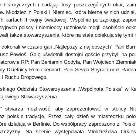
h historycznych i badając losy poszczególnych ofiar, zain
ne. Młodzież z Polski i Niemiec, która bierze w nich udział
h kartach II wojny światowej. Wspólnie porządkując zapo
yjnych polscy i niemieccy uczniowie mogli osobiście od
ali także stowarzyszenia, które na stałe opiekują się tymi 
i dokonali w czasie gali „Najlepszy z najlepszych” Pani B
 Pawłoś. Galę uświetnili dostojni goście przybyli na polon
torowie RP: Pan Beniamin Godyla, Pan Wojciech Ziemniak.
y Dzielnicy Reinickendorf, Pani Sevda Boyraci oraz Radna D
a i Ruchu Drogowego.
ąskiego Oddziału Stowarzyszenia „Wspólnota Polska” w K
rajowego Stowarzyszenia.
e” stwarza możliwość, aby zaprezentować w stolicy Nie
az polskie tradycje. Przez cały dzień w miasteczku polo
które działają w Berlinie. Do współpracy zaproszono z Polsk
lszczyzny. Na scenie występowała Młodzieżowa Orkies