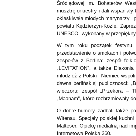
Śródlądowej im. Bohaterów West
musztrę orkiestry i dali wspaniały
oklaskiwała młodych marynarzy i p
powiatu Kędzierzyn-Kożle. Zaprez
UNESCO- wykonany w przepięknych 
W tym roku początek festynu n
przedstawienie o smokach i potwo
zespołów z Berlina: zespół fol
„LEVITATION”, a także Diakonia
młodzież z Polski i Niemiec wspóln
dawna berlińskiej publiczności:
wieczoru: zespół „Przekora – 
„Maanam”, które rozbrzmiewały do 
O dobre humory zadbali także polo
Witenau. Specjały polskiej kuchni
Malteser. Opiekę medialną nad imp
Internetowa Polska 360.