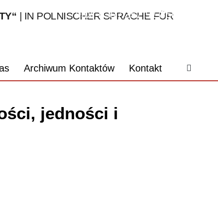
Fax: 030 / 357 91 850
TY“
| IN POLNISCHER SPRACHE FÜR
webmaster@kontakty.org
as
Archiwum Kontaktów
Kontakt
ści, jedności i