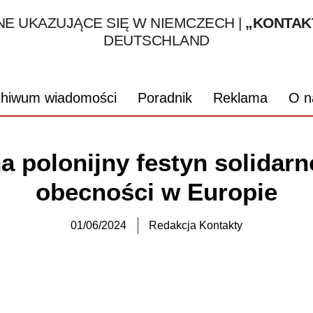
1995 – 2026
E UKAZUJĄCE SIĘ W NIEMCZECH |
„KONTAK
DEUTSCHLAND
chiwum wiadomości
Poradnik
Reklama
O n
a polonijny festyn solidarno
obecności w Europie
01/06/2024
Redakcja Kontakty