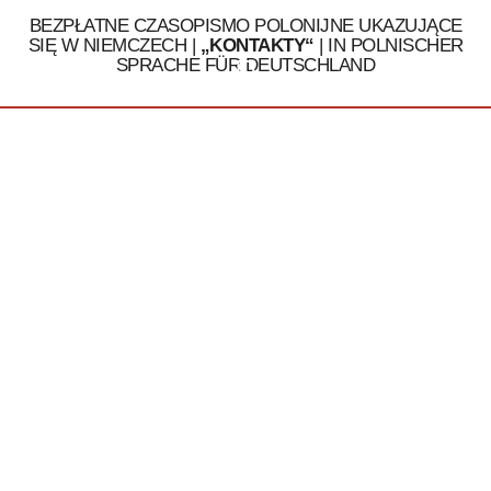
BEZPŁATNE CZASOPISMO POLONIJNE UKAZUJĄCE
SIĘ W NIEMCZECH |
„KONTAKTY“
| IN POLNISCHER
SPRACHE FÜR DEUTSCHLAND
Tel. 030 / 324 16 32