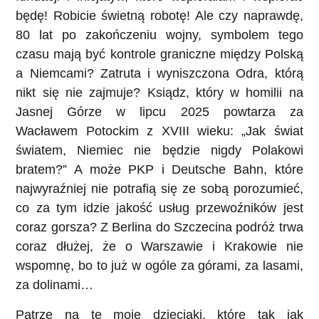
będę! Robicie świetną robotę! Ale czy naprawdę,
80 lat po zakończeniu wojny, symbolem tego
czasu mają być kontrole graniczne między Polską
a Niemcami? Zatruta i wyniszczona Odra, którą
nikt się nie zajmuje? Ksiądz, który w homilii na
Jasnej Górze w lipcu 2025 powtarza za
Wacławem Potockim z XVIII wieku: „Jak świat
światem, Niemiec nie będzie nigdy Polakowi
bratem?” A może PKP i Deutsche Bahn, które
najwyraźniej nie potrafią się ze sobą porozumieć,
co za tym idzie jakość usług przewoźników jest
coraz gorsza? Z Berlina do Szczecina podróż trwa
coraz dłużej, że o Warszawie i Krakowie nie
wspomnę, bo to już w ogóle za górami, za lasami,
za dolinami…
Patrzę na te moje dzieciaki, które tak jak