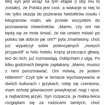
Mój syn jest wciąż na tym etapie (i oby mu to
zostało), że Polska jest cool, a wakacje w niej to
nie tylko okazja do pożerania hektolitrów rosołu i
kilogramów malin, ale przede wszystkim do
poznawania rówieśników. „Mamo, czy oni nie
będą się ze mnie śmiać, że nie umiem mówić po
polsku tak dobrze jak oni?” pyta zmartwiony, choć
już wypatrzył sobie potencjalnych „nowych
przyjaciół” w holu hotelu. Kręcę przecząco głową,
leci do nich, już rozmawiają. Oddycham z ulgą. Po
kilku godzinach biegnie zapłakany. „Mamo, musisz
z nimi porozmawiać. Oni mówią, że jestem
Hitlerem!” Czyli tyle w temacie wychowywania w
dwóch kulturach i językach, robię się czerwona,
mam ochotę gówniarzom powykręcać nogi i ręce,
a najbardziej języki. Syn rozpacza, ja matka-lwica
rozglądam się za rodzicami tamtych, choć