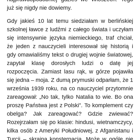
już się nigdy nie dowiemy.
Gdy jakieś 10 lat temu siedziałam w berlińskiej
szkolnej ławce z ludźmi z całego świata i uczyłam
się intensywnie języka niemieckiego, traf chciał,
że jeden z nauczycieli interesował się historią i
gdy omawialiśmy tekst o drugiej wojnie światowej,
zapytał klasę dorosłych ludzi o datę jej
rozpoczęcia. Zamiast lasu rąk, w górze pojawiła
się jedna – moja. Z dumą prymuski odparłam, że 1
września 1939 roku, na co nauczyciel przytomnie
zareagował: „No tak, tylko Natalia to wie. Bo ona
proszę Państwa jest z Polski”. To komplement czy
obelga? Jak zareagować? Gdzie zwiewać?
Rozejrzałam się po klasie: hindusi, wietnamczycy,
kilka osób z Ameryki Południowej, z Afganistanu i
Turcji – skrajna konsternacja. Może w ogóle nie