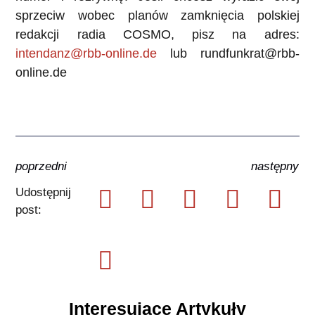
sprzeciw wobec planów zamknięcia polskiej
redakcji radia COSMO, pisz na adres:
intendanz@rbb-online.de
lub rundfunkrat@rbb-
online.de
poprzedni
następny
Udostępnij
post:
Interesujące Artykuły