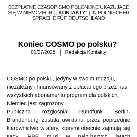
BEZPŁATNE CZASOPISMO POLONIJNE UKAZUJĄCE
SIĘ W NIEMCZECH |
„KONTAKTY“
| IN POLNISCHER
SPRACHE FÜR DEUTSCHLAND
Tel. 030 / 324 16 32
Koniec COSMO po polsku?
01/07/2025
Redakcja Kontakty
COSMO po polsku, jedyny w swoim rodzaju,
niezależny i finansowany z opłacanego przez nas
wszystkich abonamentu program dla polskich
Niemiec jest zagrożony.
Publiczna rozgłośnia Rundfunk Berlin-
Brandenburg została uwikłana przez poprzednie
kierownictwo w afery, którymi obecnie zajmują się
sądy. RBB musi w najbliższych latach