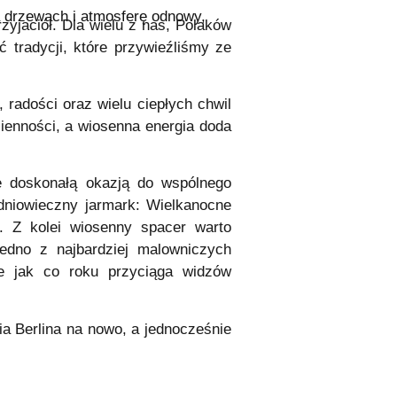
a drzewach i atmosferę odnowy,
rzyjaciół. Dla wielu z nas, Polaków
 tradycji, które przywieźliśmy ze
radości oraz wielu ciepłych chwil
ienności, a wiosenna energia doda
ę doskonałą okazją do wspólnego
dniowieczny jarmark: Wielkanocne
. Z kolei wiosenny spacer warto
edno z najbardziej malowniczych
re jak co roku przyciąga widzów
a Berlina na nowo, a jednocześnie