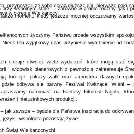
na, przynosząc ze sobą coraz dłuższe dni, pierwsze pąki n
ań przy wspólnym stole — zarówno w gronie rodziny, jak i p
ewa w okresie Wielkanocy.
o także moment, kiedy jeszcze mocniej odczuwamy wartość
Wielkanocnych życzymy Państwu przede wszystkim spokoju, 
. Niech ten wyjątkowy czas przyniesie wytchnienie od codz
ach oferuje również wiele wydarzeń, które mogą stać si
orii i widowisk plenerowych z pewnością zainteresuje
Śre
ają turnieje, pokazy walk oraz atmosfera dawnych epok
, gdzie odbywa się barwny
Festiwal Kwitnącej Wiśni
– j
zapraszamy natomiast na
Fantasy Filmfest Nights
, któ
rażeń i nietuzinkowych produkcji.
 jak zawsze – będzie dla Państwa inspiracją do odkrywani
, język i wspólnota pozostają żywe.
ch Świąt Wielkanocnych!