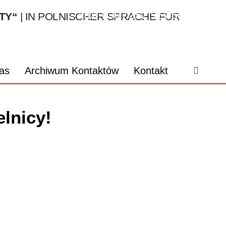
Fax: 030 / 357 91 850
TY“
| IN POLNISCHER SPRACHE FÜR
webmaster@kontakty.org
as
Archiwum Kontaktów
Kontakt
elnicy!