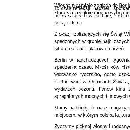
Wiosna nieśmiało zagląda do Berli
To czas refleksji, nadziei i spotk
która szczególnie mocno wybrzmi
mieszkających w Berlinie, jest t
sobą z domu.
Z okazji zbliżających się Świąt 
spędzonych w gronie najbliższych
sił do realizacji planów i marzeń.
Berlin w nadchodzących tygodni
spędzenia czasu. Miłośników hist
widowisko rycerskie
, gdzie czek
zaplanować w
Ogrodach Świata
wydarzeń sezonu. Fanów kina 
spragnionych mocnych filmowych w
Mamy nadzieję, że nasz magazyn –
miejscem, w którym polska kultura
Życzymy pięknej wiosny i radosny