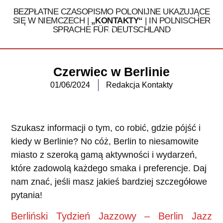
BEZPŁATNE CZASOPISMO POLONIJNE UKAZUJĄCE
SIĘ W NIEMCZECH |
„KONTAKTY“
| IN POLNISCHER
SPRACHE FÜR DEUTSCHLAND
Tel. 030 / 324 16 32
Czerwiec w Berlinie
01/06/2024
Redakcja Kontakty
Szukasz informacji o tym, co robić, gdzie pójść i
kiedy w Berlinie? No cóż, Berlin to niesamowite
miasto z szeroką gamą aktywności i wydarzeń,
które zadowolą każdego smaka i preferencje. Daj
nam znać, jeśli masz jakieś bardziej szczegółowe
pytania!
Berliński Tydzień Jazzowy – Berlin Jazz