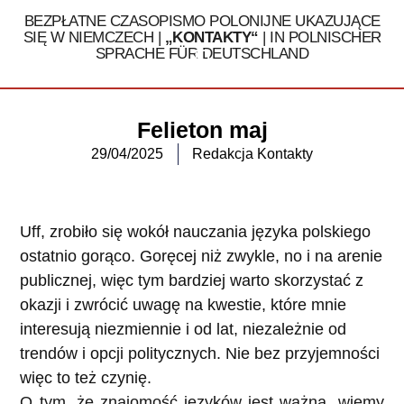
BEZPŁATNE CZASOPISMO POLONIJNE UKAZUJĄCE
SIĘ W NIEMCZECH |
„KONTAKTY“
| IN POLNISCHER
SPRACHE FÜR DEUTSCHLAND
Tel. 030 / 324 16 32
Felieton maj
29/04/2025
Redakcja Kontakty
Uff, zrobiło się wokół nauczania języka polskiego
ostatnio gorąco. Goręcej niż zwykle, no i na arenie
publicznej, więc tym bardziej warto skorzystać z
okazji i zwrócić uwagę na kwestie, które mnie
interesują niezmiennie i od lat, niezależnie od
trendów i opcji politycznych. Nie bez przyjemności
więc to też czynię.
O tym, że znajomość języków jest ważna, wiemy