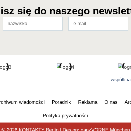
isz się do naszego newslet
współfin
rchiwum wiadomości
Poradnik
Reklama
O nas
Ar
Polityka prywatności
© 2026 KONTAKTY Berlin | Design:
ganzVORNE München