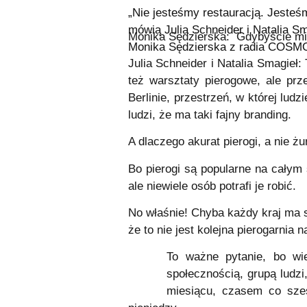
„Nie jesteśmy restauracją. Jesteśm
mówią Julia Schneider i Natalia Sm
Monika Sędzierska:
Gdybyście mi
Monika Sędzierska z radia COSMO
Julia Schneider i Natalia Smagieł:
też warsztaty pierogowe, ale pr
Berlinie, przestrzeń, w której lu
ludzi, że ma taki fajny branding.
A dlaczego akurat pierogi, a nie żu
Bo pierogi są popularne na całym 
ale niewiele osób potrafi je robić.
No właśnie! Chyba każdy kraj ma s
że to nie jest kolejna pierogarnia 
To ważne pytanie, bo wi
społecznością, grupą ludzi
miesiącu, czasem co sześ