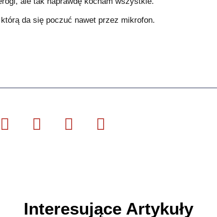
pierogi, ale tak naprawdę kocham wszystkie.
 którą da się poczuć nawet przez mikrofon.
Interesujące Artykuły