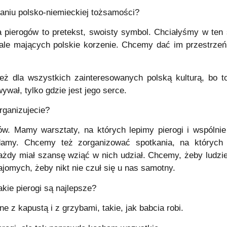
niu polsko-niemieckiej tożsamości?
ia pierogów to pretekst, swoisty symbol. Chciałyśmy w ten 
e mających polskie korzenie. Chcemy dać im przestrzeń
też dla wszystkich zainteresowanych polską kulturą, bo t
wywał, tylko gdzie jest jego serce.
rganizujecie?
w. Mamy warsztaty, na których lepimy pierogi i wspólnie
adamy. Chcemy też zorganizować spotkania, na któryc
dy miał szansę wziąć w nich udział. Chcemy, żeby ludzie 
omych, żeby nikt nie czuł się u nas samotny.
akie pierogi są najlepsze?
jne z kapustą i z grzybami, takie, jak babcia robi.