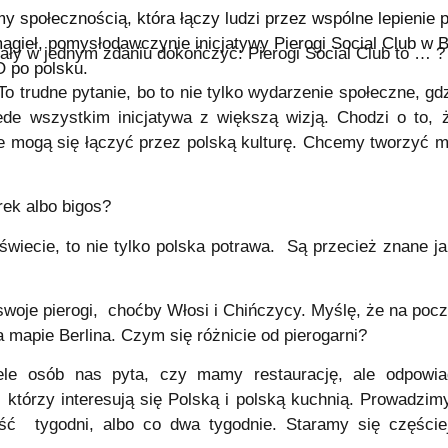
y społecznością, która łączy ludzi przez wspólne lepienie p
agieł, pomysłodawczynie inicjatywy Pierogi Social Club w B
ały w jednym zdaniu dokończyć: Pierogi Social Club to … ?
 po polsku.
 To trudne pytanie, bo to nie tylko wydarzenie społeczne, gdz
zede wszystkim inicjatywa z większą wizją. Chodzi o to,
dzie mogą się łączyć przez polską kulturę. Chcemy tworzyć
rek albo bigos?
świecie, to nie tylko polska potrawa. Są przecież znane jak
woje pierogi, choćby Włosi i Chińczycy. Myślę, że na poc
na mapie Berlina. Czym się różnicie od pierogarni?
ele osób nas pyta, czy mamy restaurację, ale odpowi
, którzy interesują się Polską i polską kuchnią. Prowadzi
ć tygodni, albo co dwa tygodnie. Staramy się częściej