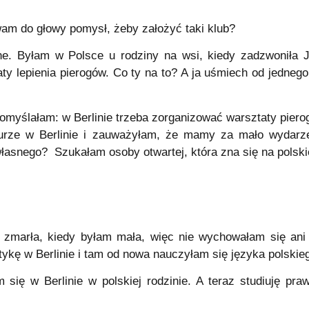
am do głowy pomysł, żeby założyć taki klub?
lne. Byłam w Polsce u rodziny na wsi, kiedy zadzwoniła 
ty lepienia pierogów. Co ty na to? A ja uśmiech od jedneg
pomyślałam: w Berlinie trzeba zorganizować warsztaty piero
ulturze w Berlinie i zauważyłam, że mamy za mało wydar
łasnego? Szukałam osoby otwartej, która zna się na polskie
e zmarła, kiedy byłam mała, więc nie wychowałam się ani 
tykę w Berlinie i tam od nowa nauczyłam się języka polskie
 się w Berlinie w polskiej rodzinie. A teraz studiuję pra