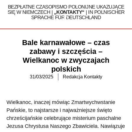
BEZPŁATNE CZASOPISMO POLONIJNE UKAZUJĄCE
SIĘ W NIEMCZECH |
„KONTAKTY“
| IN POLNISCHER
SPRACHE FÜR DEUTSCHLAND
Tel. 030 / 324 16 32
Bale karnawałowe – czas
zabawy i szczęścia –
Wielkanoc w zwyczajach
polskich
31/03/2025
Redakcja Kontakty
Wielkanoc, inaczej mówiąc Zmartwychwstanie
Pańskie, to najstarsze i najważniejsze święto
chrześcijańskie celebrujące misterium paschalne
Jezusa Chrystusa Naszego Zbawiciela. Nawiązuje