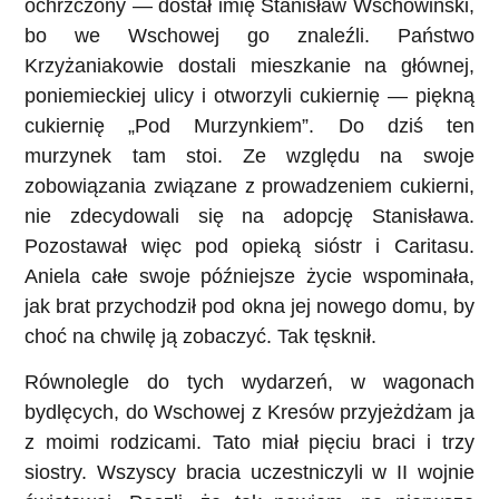
ochrzczony — dostał imię Stanisław Wschowiński,
bo we Wschowej go znaleźli. Państwo
Krzyżaniakowie dostali mieszkanie na głównej,
poniemieckiej ulicy i otworzyli cukiernię — piękną
cukiernię „Pod Murzynkiem”. Do dziś ten
murzynek tam stoi. Ze względu na swoje
zobowiązania związane z prowadzeniem cukierni,
nie zdecydowali się na adopcję Stanisława.
Pozostawał więc pod opieką sióstr i Caritasu.
Aniela całe swoje późniejsze życie wspominała,
jak brat przychodził pod okna jej nowego domu, by
choć na chwilę ją zobaczyć. Tak tęsknił.
Równolegle do tych wydarzeń, w wagonach
bydlęcych, do Wschowej z Kresów przyjeżdżam ja
z moimi rodzicami. Tato miał pięciu braci i trzy
siostry. Wszyscy bracia uczestniczyli w II wojnie