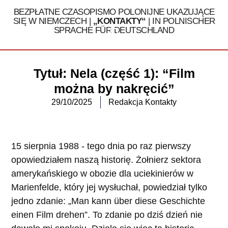
BEZPŁATNE CZASOPISMO POLONIJNE UKAZUJĄCE
SIĘ W NIEMCZECH |
„KONTAKTY“
| IN POLNISCHER
SPRACHE FÜR DEUTSCHLAND
Tel. 030 / 324 16 32
Tytuł: Nela (część 1): “Film
można by nakręcić”
29/10/2025
Redakcja Kontakty
15 sierpnia 1988 - tego dnia po raz pierwszy
opowiedziałem naszą historię. Żołnierz sektora
amerykańskiego w obozie dla uciekinierów w
Marienfelde, który jej wysłuchał, powiedział tylko
jedno zdanie: „Man kann über diese Geschichte
einen Film drehen”. To zdanie po dziś dzień nie