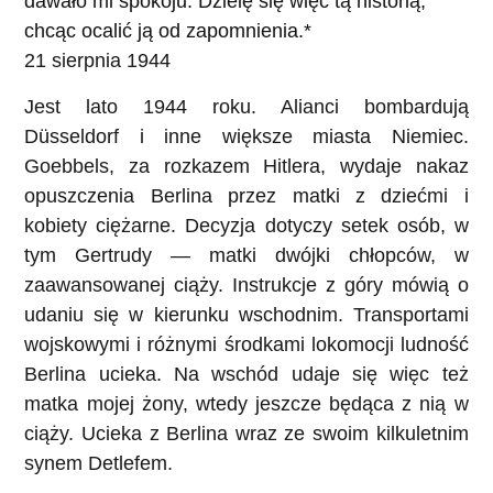
dawało mi spokoju. Dzielę się więc tą historią,
chcąc ocalić ją od zapomnienia.*
21 sierpnia 1944
Jest lato 1944 roku. Alianci bombardują
Düsseldorf i inne większe miasta Niemiec.
Goebbels, za rozkazem Hitlera, wydaje nakaz
opuszczenia Berlina przez matki z dziećmi i
kobiety ciężarne. Decyzja dotyczy setek osób, w
tym Gertrudy — matki dwójki chłopców, w
zaawansowanej ciąży. Instrukcje z góry mówią o
udaniu się w kierunku wschodnim. Transportami
wojskowymi i różnymi środkami lokomocji ludność
Berlina ucieka. Na wschód udaje się więc też
matka mojej żony, wtedy jeszcze będąca z nią w
ciąży. Ucieka z Berlina wraz ze swoim kilkuletnim
synem Detlefem.