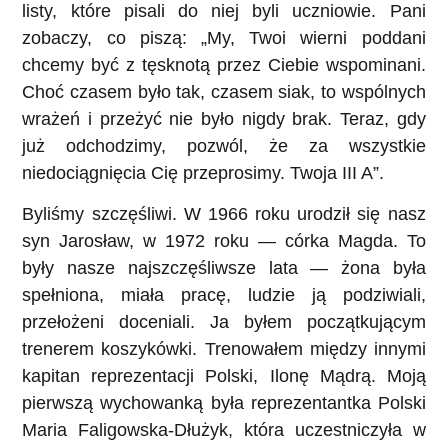
listy, które pisali do niej byli uczniowie. Pani
zobaczy, co piszą: „My, Twoi wierni poddani
chcemy być z tęsknotą przez Ciebie wspominani.
Choć czasem było tak, czasem siak, to wspólnych
wrażeń i przeżyć nie było nigdy brak. Teraz, gdy
już odchodzimy, pozwól, że za wszystkie
niedociągnięcia Cię przeprosimy. Twoja III A”.
Byliśmy szczęśliwi. W 1966 roku urodził się nasz
syn Jarosław, w 1972 roku — córka Magda. To
były nasze najszczęśliwsze lata — żona była
spełniona, miała pracę, ludzie ją podziwiali,
przełożeni doceniali. Ja byłem początkującym
trenerem koszykówki. Trenowałem między innymi
kapitan reprezentacji Polski, Ilonę Mądrą. Moją
pierwszą wychowanką była reprezentantka Polski
Maria Faligowska-Dłużyk, która uczestniczyła w