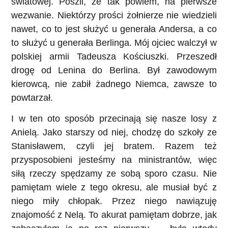
światowej. Poszli, że tak powiem, na pierwsze
wezwanie. Niektórzy prości żołnierze nie wiedzieli
nawet, co to jest służyć u generała Andersa, a co
to służyć u generała Berlinga. Mój ojciec walczył w
polskiej armii Tadeusza Kościuszki. Przeszedł
drogę od Lenina do Berlina. Był zawodowym
kierowcą, nie zabił żadnego Niemca, zawsze to
powtarzał.
I w ten oto sposób przecinają się nasze losy z
Anielą. Jako starszy od niej, chodzę do szkoły ze
Stanisławem, czyli jej bratem. Razem też
przysposobieni jesteśmy na ministrantów, więc
siłą rzeczy spędzamy ze sobą sporo czasu. Nie
pamiętam wiele z tego okresu, ale musiał być z
niego miły chłopak. Przez niego nawiązuję
znajomość z Nelą. To akurat pamiętam dobrze, jak