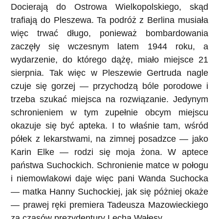
Docierają do Ostrowa Wielkopolskiego, skąd
trafiają do Pleszewa. Ta podróż z Berlina musiała
więc trwać długo, ponieważ bombardowania
zaczęły się wczesnym latem 1944 roku, a
wydarzenie, do którego dążę, miało miejsce 21
sierpnia. Tak więc w Pleszewie Gertruda nagle
czuje się gorzej — przychodzą bóle porodowe i
trzeba szukać miejsca na rozwiązanie. Jedynym
schronieniem w tym zupełnie obcym miejscu
okazuje się być apteka. I to właśnie tam, wśród
półek z lekarstwami, na zimnej posadzce — jako
Karin Elke — rodzi się moja żona. W aptece
państwa Suchockich. Schronienie matce w połogu
i niemowlakowi daje więc pani Wanda Suchocka
— matka Hanny Suchockiej, jak się póżniej okaże
— prawej ręki premiera Tadeusza Mazowieckiego
za czasów prezydentury Lecha Wałęsy.