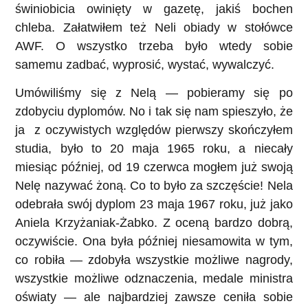
świniobicia owinięty w gazetę, jakiś bochen
chleba. Załatwiłem też Neli obiady w stołówce
AWF. O wszystko trzeba było wtedy sobie
samemu zadbać, wyprosić, wystać, wywalczyć.
Umówiliśmy się z Nelą — pobieramy się po
zdobyciu dyplomów. No i tak się nam spieszyło, że
ja z oczywistych względów pierwszy skończyłem
studia, było to 20 maja 1965 roku, a niecały
miesiąc później, od 19 czerwca mogłem już swoją
Nelę nazywać żoną. Co to było za szczęście! Nela
odebrała swój dyplom 23 maja 1967 roku, już jako
Aniela Krzyżaniak-Żabko. Z oceną bardzo dobrą,
oczywiście. Ona była później niesamowita w tym,
co robiła — zdobyła wszystkie możliwe nagrody,
wszystkie możliwe odznaczenia, medale ministra
oświaty — ale najbardziej zawsze ceniła sobie