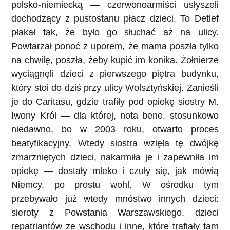
polsko-niemiecką — czerwonoarmiści usłyszeli
dochodzący z pustostanu płacz dzieci. To Detlef
płakał tak, że było go słuchać aż na ulicy.
Powtarzał ponoć z uporem, że mama poszła tylko
na chwilę, poszła, żeby kupić im konika. Żołnierze
wyciągnęli dzieci z pierwszego piętra budynku,
który stoi do dziś przy ulicy Wolsztyńskiej. Zanieśli
je do Caritasu, gdzie trafiły pod opiekę siostry M.
Iwony Król — dla której, nota bene, stosunkowo
niedawno, bo w 2003 roku, otwarto proces
beatyfikacyjny. Wtedy siostra wzięła tę dwójkę
zmarzniętych dzieci, nakarmiła je i zapewniła im
opiekę — dostały mleko i czuły się, jak mówią
Niemcy, po prostu wohl. W ośrodku tym
przebywało już wtedy mnóstwo innych dzieci:
sieroty z Powstania Warszawskiego, dzieci
repatriantów ze wschodu i inne, które trafiały tam