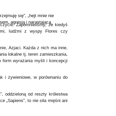
ejmuję się”, „hejt mnie nie
osem, agresją i narastającą
czycie. Zapomnieliśmy, że kiedyś
kami, ludźmi z wyspy Flores czy
ie, Azjaci. Każda z nich ma inne,
ia lokalne tj. teren zamieszkania,
 form wyrażania myśli i koncepcji
ak i żywieniowe, w porównaniu do
”, oddzieloną od reszty królestwa
żce „Sapiens”
,
to nie siła mięśni ani