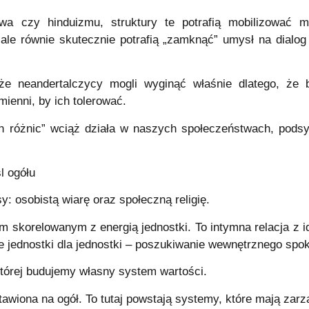
wa czy hinduizmu, struktury te potrafią mobilizować m
ale równie skutecznie potrafią „zamknąć” umysł na dialog
e neandertalczycy mogli wyginąć właśnie dlatego, że b
mienni, by ich tolerować.
różnic” wciąż działa w naszych społeczeństwach, podsyca
l ogółu
y: osobistą wiarę oraz społeczną religię.
 skorelowanym z energią jednostki. To intymna relacja z id
nie jednostki dla jednostki – poszukiwanie wewnętrznego spo
tórej budujemy własny system wartości.
tawiona na ogół. To tutaj powstają systemy, które mają za