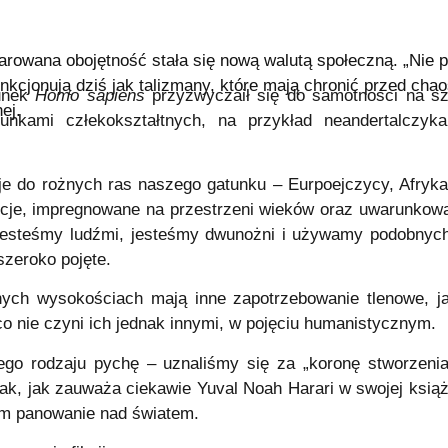
rowana obojętność stała się nową walutą społeczną. „Nie prz
funkcjonują dziś jak talizmany, które mają chronić przed cha
tunek
Homo sapiens
przyzwyczaił się do samotności na sz
ej.
atunkami człekokształtnych, na przykład neandertalczy
je do rożnych ras naszego gatunku – Eurpoejczycy, Afrykan
ycje, impregnowane na przestrzeni wieków oraz uwarunkowan
jesteśmy ludźmi, jesteśmy dwunożni i używamy podobnych
 szeroko pojęte.
nych wysokościach mają inne zapotrzebowanie tlenowe, j
co nie czyni ich jednak innymi, w pojęciu humanistycznym.
go rodzaju pychę – uznaliśmy się za „koronę stworzenia
ak, jak zauważa ciekawie Yuval Noah Harari w swojej ksią
am panowanie nad światem.