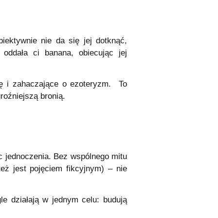
biektywnie nie da się jej dotknąć,
ddała ci banana, obiecując jej
ię i zahaczające o ezoteryzm. To
roźniejszą bronią.
 jednoczenia. Bez wspólnego mitu
eż jest pojęciem fikcyjnym) – nie
gle działają w jednym celu: budują