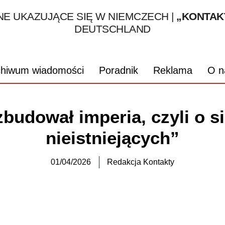
1995 – 2026
E UKAZUJĄCE SIĘ W NIEMCZECH |
„KONTAK
DEUTSCHLAND
chiwum wiadomości
Poradnik
Reklama
O n
zbudował imperia, czyli o s
nieistniejących”
01/04/2026
Redakcja Kontakty