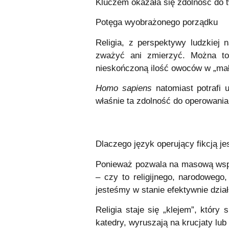
Kluczem okazała się zdolność do tw
Potęga wyobrażonego porządku
Religia, z perspektywy ludzkiej n
zważyć ani zmierzyć. Można to
nieskończoną ilość owoców w „małp
Homo sapiens
natomiast potrafi 
właśnie ta zdolność do operowania
Dlaczego język operujący fikcją j
Ponieważ pozwala na masową wspó
– czy to religijnego, narodowego
jesteśmy w stanie efektywnie dzia
Religia staje się „klejem”, który
katedry, wyruszają na krucjaty l