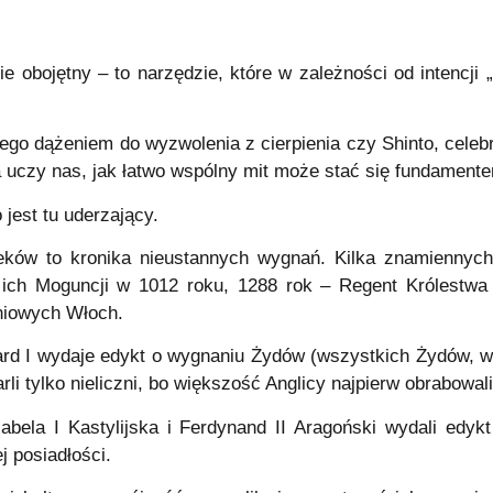
e obojętny – to narzędzie, które w zależności od intencji 
go dążeniem do wyzwolenia z cierpienia czy Shinto, celeb
ria uczy nas, jak łatwo wspólny mit może stać się fundament
jest tu uderzający.
ieków to kronika nieustannych wygnań. Kilka znamiennych
ich Moguncji w 1012 roku, 1288 rok – Regent Królestwa 
niowych Włoch.
ward I wydaje edykt o wygnaniu Żydów (wszystkich Żydów, w 
arli tylko nieliczni, bo większość Anglicy najpierw obrabowali
abela I Kastylijska i Ferdynand II Aragoński wydali ed
ej posiadłości.