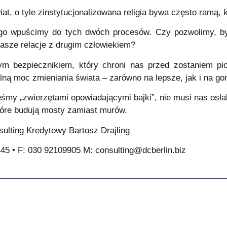
t, o tyle zinstytucjonalizowana religia bywa często ramą, k
ogo wpuścimy do tych dwóch procesów. Czy pozwolimy, by
nasze relacje z drugim człowiekiem?
m bezpiecznikiem, który chroni nas przed zostaniem pio
alną moc zmieniania świata – zarówno na lepsze, jak i na go
śmy „zwierzętami opowiadającymi bajki”, nie musi nas osł
tóre budują mosty zamiast murów.
ulting Kredytowy Bartosz Drajling
445 • F: 030 92109905 M: consulting@dcberlin.biz