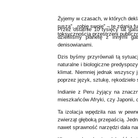
Żyjemy w czasach, w których dekla
rusza”, „robię swoje” – te zdania 
Przez ostatnie 10 tysięcy lat ga
toksycznością przestrzeni publiczn
dzieliliśmy planetę z innymi g
denisowianami.
Dzis byśmy przyrównali tą sytuac
naturalne i biologiczne predyspoz
klimat. Niemniej jednak wszyscy 
poprzez język, sztukę, rękodzieło
Indianie z Peru żyjący na znacz
mieszkańców Afryki, czy Japonii, 
Ta izolacja wpędziła nas w pewne
zwierząt głęboką przepaścią. Jedn
nawet sprawność narzędzi dała n