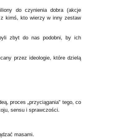
iliony do czynienia dobra (akcje
 z kimś, kto wierzy w inny zestaw
yli zbyt do nas podobni, by ich
ny przez ideologie, które dzielą
eą, proces „przyciągania” tego, co
koju, sensu i sprawczości.
rządzać masami.