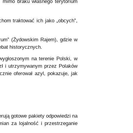
ie, mimo braku własnego terytorium
chom traktować ich jako „obcych”,
eorum” (Żydowskim Rajem), gdzie w
debat historycznych.
 wygłoszonym na terenie Polski, w
zł i utrzymywanym przez Polaków
znie oferował azyl, pokazuje, jak
ferują gotowe pakiety odpowiedzi na
ian za lojalność i przestrzeganie