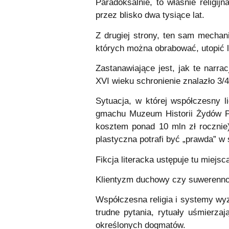
Paradoksalnie, to właśnie religij
przez blisko dwa tysiące lat.
Z drugiej strony, ten sam mechan
których można obrabować, utopić l
Zastanawiające jest, jak te narr
XVI wieku schronienie znalazło 3/4
Sytuacja, w której współczesny l
gmachu Muzeum Historii Żydów P
kosztem ponad 10 mln zł rocznie)
plastyczna potrafi być „prawda” w 
Fikcja literacka ustępuje tu miejsca 
Klientyzm duchowy czy suwerenno
Współczesna religia i systemy wyzn
trudne pytania, rytuały uśmierza
określonych dogmatów.