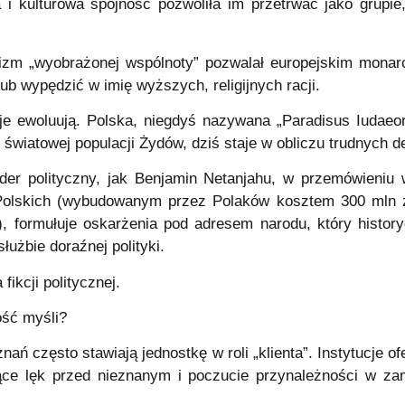
na i kulturowa spójność pozwoliła im przetrwać jako grup
izm „wyobrażonej wspólnoty” pozwalał europejskim monar
ub wypędzić w imię wyższych, religijnych racji.
acje ewoluują. Polska, niegdyś nazywana „Paradisus Iuda
 światowej populacji Żydów, dziś staje w obliczu trudnych 
ider polityczny, jak Benjamin Netanjahu, w przemówieniu
olskich (wybudowanym przez Polaków kosztem 300 mln 
, formułuje oskarżenia pod adresem narodu, który historyc
służbie doraźnej polityki.
fikcji politycznej.
ść myśli?
ań często stawiają jednostkę w roli „klienta”. Instytucje o
jące lęk przed nieznanym i poczucie przynależności w zam