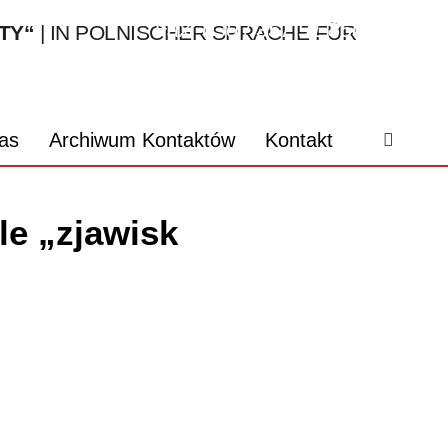
Fax: 030 / 357 91 850
TY“
| IN POLNISCHER SPRACHE FÜR
webmaster@kontakty.org
as
Archiwum Kontaktów
Kontakt
ile „zjawisk