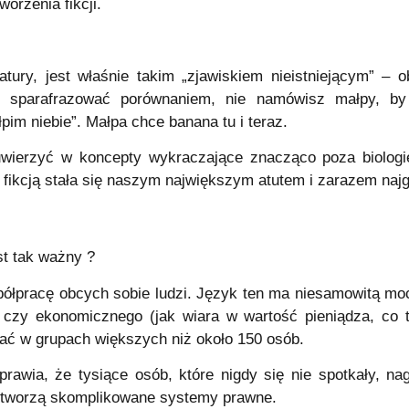
orzenia fikcji.
atury, jest właśnie takim „zjawiskiem nieistniejącym” – o
 sparafrazować porównaniem, nie namówisz małpy, by o
im niebie”. Małpa chce banana tu i teraz.
uwierzyć w koncepty wykraczające znacząco poza biolog
 fikcją stała się naszym największym atutem i zarazem najg
est tak ważny ?
łpracę obcych sobie ludzi. Język ten ma niesamowitą moc
, czy ekonomicznego (jak wiara w wartość pieniądza, co t
łać w grupach większych niż około 150 osób.
 sprawia, że tysiące osób, które nigdy się nie spotkały, na
ub tworzą skomplikowane systemy prawne.