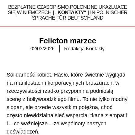
BEZPŁATNE CZASOPISMO POLONIJNE UKAZUJĄCE
SIĘ W NIEMCZECH |
„KONTAKTY“
| IN POLNISCHER
SPRACHE FÜR DEUTSCHLAND
Tel. 030 / 324 16 32
Felieton marzec
02/03/2026
Redakcja Kontakty
Solidarność kobiet. Hasło, które świetnie wygląda
na manifestach i korporacyjnych broszurach, w
rzeczywistości rzadko przypomina podniosłą
scenę z hollywoodzkiego filmu. To nie tylko modny
slogan, ale przede wszystkim potężna, choć
często niewidzialna sieć wsparcia, tkana z empatii
i – co ważniejsze – ze wspólnoty naszych
doświadczeń.