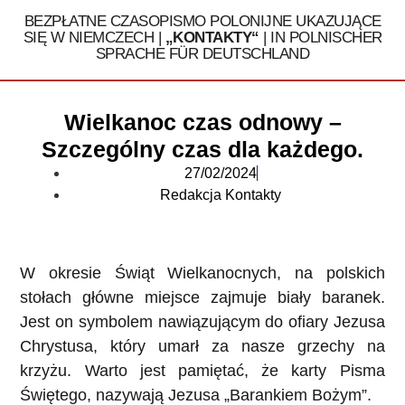
BEZPŁATNE CZASOPISMO POLONIJNE UKAZUJĄCE
SIĘ W NIEMCZECH |
„KONTAKTY“
| IN POLNISCHER
SPRACHE FÜR DEUTSCHLAND
Tel. 030 / 324 16 32
Wielkanoc czas odnowy –
Szczególny czas dla każdego.
27/02/2024
Redakcja Kontakty
W okresie Świąt Wielkanocnych, na polskich
stołach główne miejsce zajmuje biały baranek.
Jest on symbolem nawiązującym do ofiary Jezusa
Chrystusa, który umarł za nasze grzechy na
krzyżu. Warto jest pamiętać, że karty Pisma
Świętego, nazywają Jezusa „Barankiem Bożym”.