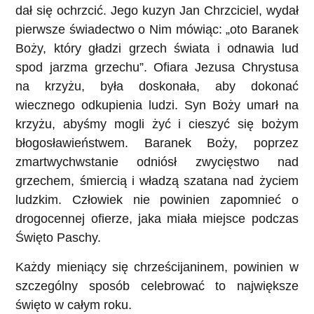
dał się ochrzcić. Jego kuzyn Jan Chrzciciel, wydał
pierwsze świadectwo o Nim mówiąc: „oto Baranek
Boży, który gładzi grzech świata i odnawia lud
spod jarzma grzechu”. Ofiara Jezusa Chrystusa
na krzyżu, była doskonała, aby dokonać
wiecznego odkupienia ludzi. Syn Boży umarł na
krzyżu, abyśmy mogli żyć i cieszyć się bożym
błogosławieństwem. Baranek Boży, poprzez
zmartwychwstanie odniósł zwycięstwo nad
grzechem, śmiercią i władzą szatana nad życiem
ludzkim. Człowiek nie powinien zapomnieć o
drogocennej ofierze, jaka miała miejsce podczas
Święto Paschy.
Każdy mieniący się chrześcijaninem, powinien w
szczególny sposób celebrować to największe
święto w całym roku.