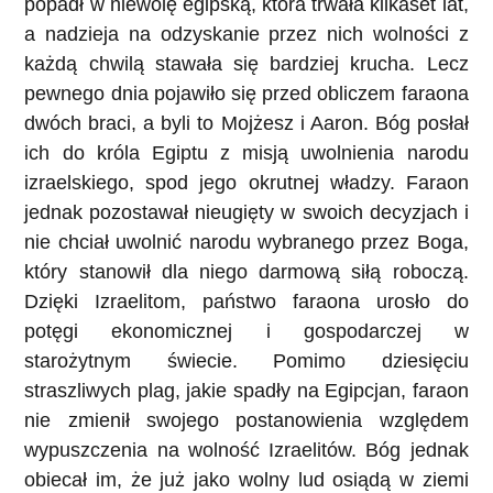
popadł w niewolę egipską, która trwała kilkaset lat,
a nadzieja na odzyskanie przez nich wolności z
każdą chwilą stawała się bardziej krucha. Lecz
pewnego dnia pojawiło się przed obliczem faraona
dwóch braci, a byli to Mojżesz i Aaron. Bóg posłał
ich do króla Egiptu z misją uwolnienia narodu
izraelskiego, spod jego okrutnej władzy. Faraon
jednak pozostawał nieugięty w swoich decyzjach i
nie chciał uwolnić narodu wybranego przez Boga,
który stanowił dla niego darmową siłą roboczą.
Dzięki Izraelitom, państwo faraona urosło do
potęgi ekonomicznej i gospodarczej w
starożytnym świecie. Pomimo dziesięciu
straszliwych plag, jakie spadły na Egipcjan, faraon
nie zmienił swojego postanowienia względem
wypuszczenia na wolność Izraelitów. Bóg jednak
obiecał im, że już jako wolny lud osiądą w ziemi