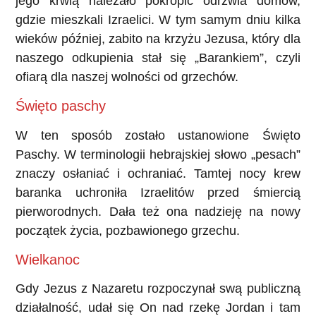
jego krwią należało pokropić odrzwia domów,
gdzie mieszkali Izraelici. W tym samym dniu kilka
wieków później, zabito na krzyżu Jezusa, który dla
naszego odkupienia stał się „Barankiem”, czyli
ofiarą dla naszej wolności od grzechów.
Święto paschy
W ten sposób zostało ustanowione Święto
Paschy. W terminologii hebrajskiej słowo „pesach”
znaczy osłaniać i ochraniać. Tamtej nocy krew
baranka uchroniła Izraelitów przed śmiercią
pierworodnych. Dała też ona nadzieję na nowy
początek życia, pozbawionego grzechu.
Wielkanoc
Gdy Jezus z Nazaretu rozpoczynał swą publiczną
działalność, udał się On nad rzekę Jordan i tam