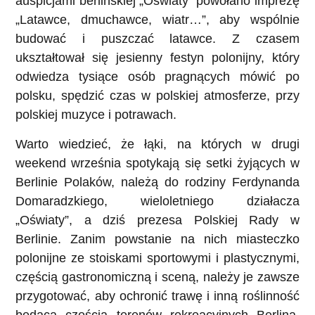
auspicjami berlińskiej „Oświaty” powołano imprezę
„Latawce, dmuchawce, wiatr…”, aby wspólnie
budować i puszczać latawce. Z czasem
ukształtował się jesienny festyn polonijny, który
odwiedza tysiące osób pragnących mówić po
polsku, spędzić czas w polskiej atmosferze, przy
polskiej muzyce i potrawach.
Warto wiedzieć, że łąki, na których w drugi
weekend września spotykają się setki żyjących w
Berlinie Polaków, należą do rodziny Ferdynanda
Domaradzkiego, wieloletniego działacza
„Oświaty”, a dziś prezesa Polskiej Rady w
Berlinie. Zanim powstanie na nich miasteczko
polonijne ze stoiskami sportowymi i plastycznymi,
częścią gastronomiczną i sceną, należy je zawsze
przygotować, aby ochronić trawę i inną roślinność
będącą częścią terenów rekreacyjnych Berlina.