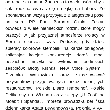
od rana zza chmur. Zachęciło to wiele osób, aby z
całą rodziną wybrać się na łąkę na Lübars. Ze
spontaniczną wizytą przybyła z Białegostoku poseł
na sejm RP Pani Barbara Okuła. Festyn
odwiedziło wíele niemieckich rodzin, które mogły
przeżyć w jak przyjaznej atmosferze Polacy w
Berlinie spędzają czas. Podczas, gdy dzieci
zbierały kolorowe stempelki na karcie obiegowej
zaliczając kolejne konkurencje, dorośli mogli
posłuchać muzyki w wykonaniu berlińskich
zespołów: Blody Kishka, New Voice System i
Przemka Walkowicza oraz skosztowować
przysmaków przygotowanych przez polonijnych
restauratorów: Polskie Bistro Tempelhof, Polskie
Delikatesy na Witenau oraz sklepy „U Zosi” na
Moabit i Spandau. Imprezę prowadziła berlińska
dziennikarka Agata Lewandowska. Polonia VIVA i