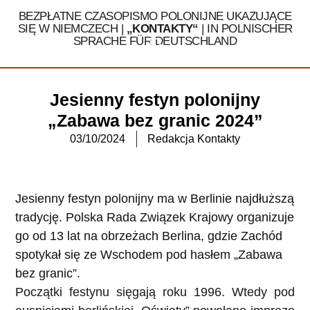
BEZPŁATNE CZASOPISMO POLONIJNE UKAZUJĄCE
SIĘ W NIEMCZECH |
„KONTAKTY“
| IN POLNISCHER
SPRACHE FÜR DEUTSCHLAND
Tel. 030 / 324 16 32
Jesienny festyn polonijny
„Zabawa bez granic 2024”
03/10/2024
Redakcja Kontakty
Jesienny festyn polonijny ma w Berlinie najdłuższą
tradycję. Polska Rada Związek Krajowy organizuje
go od 13 lat na obrzeżach Berlina, gdzie Zachód
spotykał się ze Wschodem pod hasłem „Zabawa
bez granic”.
Początki festynu sięgają roku 1996. Wtedy pod