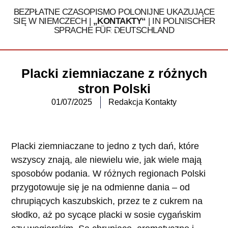
BEZPŁATNE CZASOPISMO POLONIJNE UKAZUJĄCE
SIĘ W NIEMCZECH |
„KONTAKTY“
| IN POLNISCHER
SPRACHE FÜR DEUTSCHLAND
Tel. 030 / 324 16 32
Placki ziemniaczane z różnych
stron Polski
01/07/2025
Redakcja Kontakty
Placki ziemniaczane to jedno z tych dań, które
wszyscy znają, ale niewielu wie, jak wiele mają
sposobów podania. W różnych regionach Polski
przygotowuje się je na odmienne dania – od
chrupiących kaszubskich, przez te z cukrem na
słodko, aż po sycące placki w sosie cygańskim