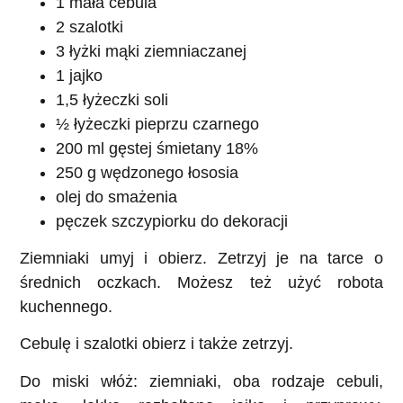
1 mała cebula
2 szalotki
3 łyżki mąki ziemniaczanej
1 jajko
1,5 łyżeczki soli
½ łyżeczki pieprzu czarnego
200 ml gęstej śmietany 18%
250 g wędzonego łososia
olej do smażenia
pęczek szczypiorku do dekoracji
Ziemniaki umyj i obierz. Zetrzyj je na tarce o
średnich oczkach. Możesz też użyć robota
kuchennego.
Cebulę i szalotki obierz i także zetrzyj.
Do miski włóż: ziemniaki, oba rodzaje cebuli,