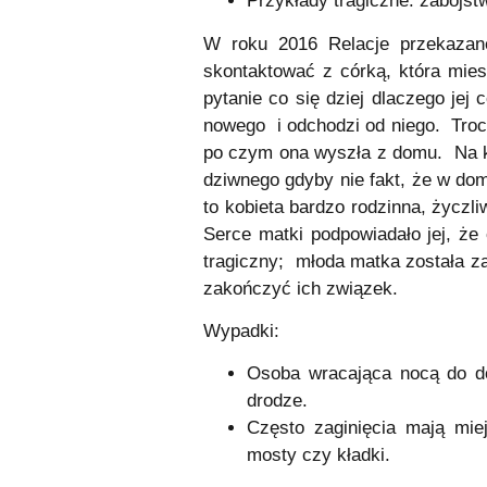
Przykłady tragiczne: zabójst
W roku 2016 Relacje przekazan
skontaktować z córką, która miesz
pytanie co się dziej dlaczego jej
nowego i odchodzi od niego. Troch
po czym ona wyszła z domu. Na ko
dziwnego gdyby nie fakt, że w dom
to kobieta bardzo rodzinna, życzl
Serce matki podpowiadało jej, że 
tragiczny; młoda matka została z
zakończyć ich związek.
Wypadki:
Osoba wracająca nocą do do
drodze.
Często zaginięcia mają mie
mosty czy kładki.