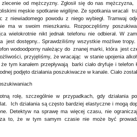
 zlecenie od mężczyzny. Zgłosił się do nas mężczyzna,
bliskimi męskie spotkanie wigilijne. Ze spotkania wracali 
ciec z niewiadomego powodu z niego wybiegł. Tramwaj o
 nie ma w swoim mieszkaniu. Rozpoczęliśmy poszukiw
ca wielokrotnie nikt jednak telefonu nie odbierał. W za
ca jest dostępny.. Sprawdziliśmy wszystkie możliwe tropy
telefon wodoodporny należący do znanej marki, która jest
możliwości, przyjęliśmy, że wracając w stanie upojenia alk
 że tym kanałem przepływają barki ciało dryfuje i telefon 
wodnej podjęto działania poszukiwacze w kanale. Ciało zosta
oszukiwaniach
totną rolę, szczególnie w przypadkach, gdy działania po
 lat. Ich działania są często bardziej elastyczne i mogą d
ne. Detektyw na sprawę ma więcej czasu, nie ograniczają
cza to, że w tym samym czasie nie może być prowadz