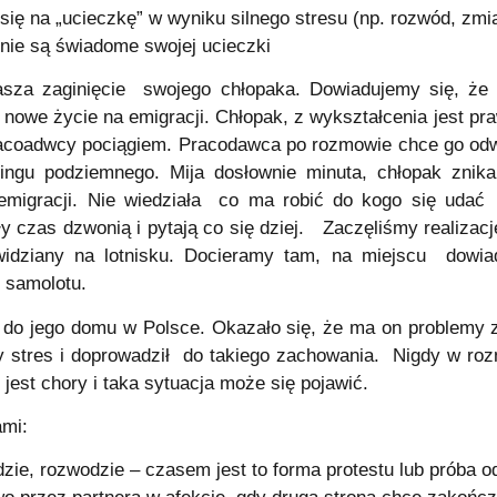
się na „ucieczkę” w wyniku silnego stresu (np. rozwód, zm
 nie są świadome swojej ucieczki
a zaginięcie swojego chłopaka. Dowiadujemy się, że w
 nowe życie na emigracji. Chłopak, z wykształcenia jest pr
racoadwcy pociągiem. Pracodawca po rozmowie chce go odwi
ngu podziemnego. Mija dosłownie minuta, chłopak znika
a emigracji. Nie wiedziała co ma robić do kogo się ud
y czas dzwonią i pytają co się dziej. Zaczęliśmy realizac
idziany na lotnisku. Docieramy tam, na miejscu dowiad
o samolotu.
do jego domu w Polsce. Okazało się, że ma on problemy 
ny stres i doprowadził do takiego zachowania. Nigdy w r
jest chory i taka sytuacja może się pojawić.
ami:
dzie, rozwodzie – czasem jest to forma protestu lub próba od