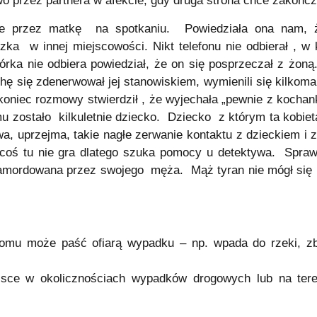
wo przez partnera w afekcie, gdy druga strona chce zakońc
e przez matkę na spotkaniu. Powiedziała ona nam, że
ka w innej miejscowości. Nikt telefonu nie odbierał , w 
 córka nie odbiera powiedział, że on się posprzeczał z żo
ę się zdenerwował jej stanowiskiem, wymienili się kilkom
niec rozmowy stwierdził , że wyjechała „pewnie z kochan
u zostało kilkuletnie dziecko. Dziecko z którym ta kobiet
iwa, uprzejma, takie nagłe zerwanie kontaktu z dzieckiem i 
coś tu nie gra dlatego szuka pomocy u detektywa. Sprawa 
amordowana przez swojego męża. Mąż tyran nie mógł się 
mu może paść ofiarą wypadku – np. wpada do rzeki, zbi
jsce w okolicznościach wypadków drogowych lub na tere