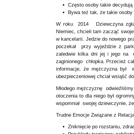
Często osoby takie decydują 
Bywa też tak, że takie osoby
W roku 2014 Dziewczyna zgłasz
Niemiec, chcieli tam zacząć swoje
w kancelarii. Jedzie do nowego p
poczekał przy wyjeździe z parki
zaledwie kilka dni jej i jego n
zaginionego chłopka. Przecież cał
informacje, że mężczyzna był w
ubezpieczeniowej chciał wsiąść d
Młodego mężczyznę odwieźliśmy 
otoczenia to dla niego był ogrom
wspomniał swojej dziewczynie, że 
Trudne Emocje Związane z Relacj
Zniknięcie po rozstaniu, zdra