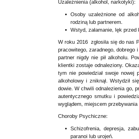
Uzależnienia (alkohol, narkotyki):
Osoby uzależnione od alkoh
rodziną lub partnerem.
Wstyd, załamanie, lęk przed 
W roku 2016 zgłosiła się do nas P
pracowitego, zaradnego, dobrego i 
partner nigdy nie pił alkoholu. 
klientki zostaje odnaleziony. Okaz
tym nie powiedział swoje nowej 
alkoholowy i zniknął. Wstydził si
dowie. W chwili odnalezienia go, 
autentycznego smutku i powiedzia
wyglądem, miejscem przebywania an
Choroby Psychiczne:
Schizofrenia, depresja, za
paranoi lub urojeń.