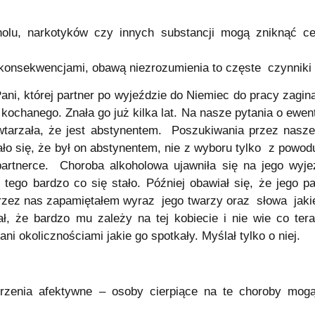
olu, narkotyków czy innych substancji mogą zniknąć ce
konsekwencjami, obawą niezrozumienia to częste czynniki 
ani, której partner po wyjeździe do Niemiec do pracy zag
kochanego. Znała go już kilka lat. Na nasze pytania o ewen
Powtarzała, że jest abstynentem. Poszukiwania przez nasze
ało się, że był on abstynentem, nie z wyboru tylko z powod
partnerce. Choroba alkoholowa ujawniła się na jego wy
ę tego bardzo co się stało. Później obawiał się, że jego 
przez nas zapamiętałem wyraz jego twarzy oraz słowa jakie
ł, że bardzo mu zależy na tej kobiecie i nie wie co te
i okolicznościami jakie go spotkały. Myślał tylko o niej.
burzenia afektywne – osoby cierpiące na te choroby mogą