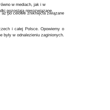
arówno w mediach, jak i w
adki pozostają nierozwiązane
 aż po celowe zniknięcia związane
mczech i całej Polsce. Opowiemy o
e były w odnalezieniu zaginionych.