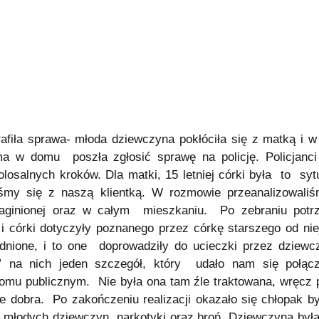
fiła sprawa- młoda dziewczyna pokłóciła się z matką i 
a w domu poszła zgłosić sprawę na policję. Policjanci p
olosalnych kroków. Dla matki, 15 letniej córki była to sy
śmy się z naszą klientką. W rozmowie przeanalizowaliś
zaginionej oraz w całym mieszkaniu. Po zebraniu potr
 i córki dotyczyły poznanego przez córkę starszego od nie
dnione, i to one doprowadziły do ucieczki przez dziewc
się” na nich jeden szczegół, który udało nam się połą
omu publicznym. Nie była ona tam źle traktowana, wręcz 
 inne dobra. Po zakończeniu realizacji okazało się chłopak 
h młodych dziewczyn, narkotyki oraz broń. Dziewczyna był