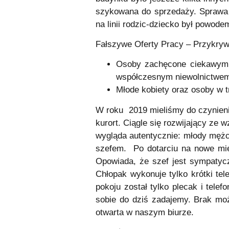
szykowana do sprzedaży. Sprawa c
na linii rodzic-dziecko był powode
Fałszywe Oferty Pracy – Przykry
Osoby zachęcone ciekawymi o
współczesnym niewolnictwe
Młode kobiety oraz osoby w t
W roku 2019 mieliśmy do czynieni
kurort. Ciągle się rozwijający z
wygląda autentycznie: młody mężc
szefem. Po dotarciu na nowe miej
Opowiada, że szef jest sympatycz
Chłopak wykonuje tylko krótki tel
pokoju został tylko plecak i tele
sobie do dziś zadajemy. Brak moż
otwarta w naszym biurze.