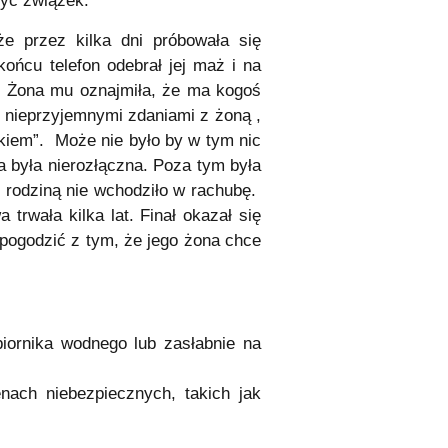
zyć związek.
 przez kilka dni próbowała się
końcu telefon odebrał jej maż i na
ną. Żona mu oznajmiła, że ma kogoś
a nieprzyjemnymi zdaniami z żoną ,
kiem”. Może nie było by w tym nic
a była nierozłączna. Poza tym była
z rodziną nie wchodziło w rachubę.
trwała kilka lat. Finał okazał się
pogodzić z tym, że jego żona chce
ornika wodnego lub zasłabnie na
nach niebezpiecznych, takich jak