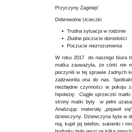
Przyczyny Zaginięć
Dobrowolne Ucieczki
Trudna sytuacja w rodzinie
Złudne poczucie dorosłości
Poczucie niezrozumienia
W roku 2017 do naszego biura tra
matka zauważyła, że córki nie m
poczynili w tej sprawie żadnych k
zadzwoniła ona do nas. Spotkali
niezbędne czynności w pokoju 
hipotezę; Ciągłe sprzeczki matki
strony matki były w pełni uzasa
Analizując materiały „pojawił 
dziewczyny. Dziewczyna była w d
nią; kupił jej telefon, sukienki i
budynku było jeszcze kilka innyc