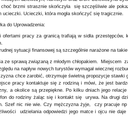
hoć brzmi strasznie skończyła się szczęśliwie ale poka
m ucieczki. Ucieczki, która mogła skończyć się tragicznie.
wka do Uprowadzenia:
fertami pracy za granicą trafiają w sidła przestępców, 
m.
rudnej sytuacji finansowej są szczególnie narażone na taki
a ze sprawą związaną z młodym chłopakiem. Miejscem zag
e względu na napływ nowych turystów wymagał wiecznej rozb
zyzna chce zarobić, otrzymuje świetną propozycje stawki 
sce pracy kontaktuje się z rodziną i mówi, że jest bar
ny, a okolice są przepiękne. Po kilku dniach jego relacje
efon do rodziny żaląc się i kontakt się urywa. Na drugi dzi
fon. Szef nic nie wie. Czy mężczyzna żyje, czy pracuje n
liwości udzielania odpowiedzi jego matce i ojcu nie daje