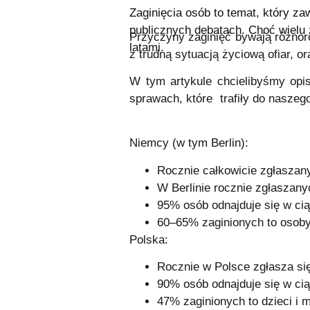
Zaginięcia osób to temat, który za
publicznych debatach. Choć wielu 
Przyczyny zaginięć bywają różnor
latami.
z trudną sytuacją życiową ofiar, 
W tym artykule chcielibyśmy opis
sprawach, które trafiły do naszeg
Niemcy (w tym Berlin):
Rocznie całkowicie zgłaszany
W Berlinie rocznie zgłaszany
95% osób odnajduje się w ciąg
60–65% zaginionych to osoby 
Polska:
Rocznie w Polsce zgłasza się 
90% osób odnajduje się w ci
47% zaginionych to dzieci i m