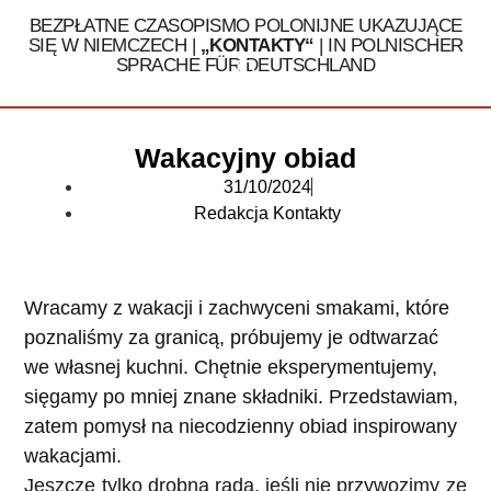
BEZPŁATNE CZASOPISMO POLONIJNE UKAZUJĄCE
SIĘ W NIEMCZECH |
„KONTAKTY“
| IN POLNISCHER
SPRACHE FÜR DEUTSCHLAND
Tel. 030 / 324 16 32
Wakacyjny obiad
31/10/2024
Redakcja Kontakty
Wracamy z wakacji i zachwyceni smakami, które
poznaliśmy za granicą, próbujemy je odtwarzać
we własnej kuchni. Chętnie eksperymentujemy,
sięgamy po mniej znane składniki. Przedstawiam,
zatem pomysł na niecodzienny obiad inspirowany
wakacjami.
Jeszcze tylko drobna rada, jeśli nie przywozimy ze