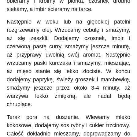
obieramy i kroimy w piórka, czosnek drobno
siekamy, a imbir ścieramy na tarce.
Następnie w woku lub na głębokiej patelni
rozgrzewamy olej. Wrzucamy cebulę i smażymy,
aż się zeszkli. Dodajemy czosnek, imbir i
czerwoną pastę curry, smażymy jeszcze minutę,
aż przyprawy uwolnią swój aromat. Następnie
wrzucamy paski kurczaka i smażymy, mieszając,
aż mięso stanie się lekko złociste. W końcu
dodajemy paprykę, świeży groszek i marchewkę,
smażymy jeszcze przez około 3-4 minuty, aż
warzywa lekko zmiękną, ale nadal będą
chrupiące.
Teraz pora na duszenie. Wlewamy mleko
kokosowe, dodajemy sos rybny i cukier trzcinowy.
Całość dokładnie mieszamy, doprowadzamy do