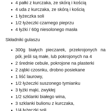
4 pałki z kurczaka, ze skórą i kością
4 uda z kurczaka, ze skórą i kością
1 łyżeczka soli
1/2 łyżeczki czarnego pieprzu
4 łyżki / 60g niesolonego masła
Składniki gulaszu
300g białych pieczarek, przekrojonych na
pół, jeśli są małe, lub pokrojonych na 4
2 średnie cebule, pokrojone na plasterki
2 ząbki czosnku, drobno posiekane
1 liść laurowy,
1/2 łyżeczki suszonego tymianku
3 łyżki mąki, zwykłej
1/2 szklanki białego wina,
3 szklanki bulionu z kurczaka,
1/4 łyżeczki soli