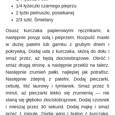
1/4 łyżeczki czarnego pieprzu
2 łyżki pietruszki, posiekanej
2/3 szkl. Śmietany
Osusz kurczaka papierowymi ręcznikami, a
następnie posyp solą i pieprzem. Rozpuść masło
w dużej patelni lub garnku z grubym dnem i
pokrywką. Dodaj uda z kurczaka, skórą do dołu i
smaż przez, aż będą złocistobrązowe. Obróć i
smaż drugą stronę, a następnie przełóż na talerz.
Następnie zrumień pałki, najlepiej jak potrafisz.
Następnie zdejmij z patelni. Dodaj pieczarki,
cebulę, liść laurowy i tymianek. Smaż przez 5
minut, aż pieczarki lekko się zrumienią — nie
staną się głęboko złocistobrązowe. Dodaj czosnek
i mieszaj przez 30 sekund. Dodaj mąkę i smaż
przez 1 minutę. Dodaj wino i bulion z kurczaka.