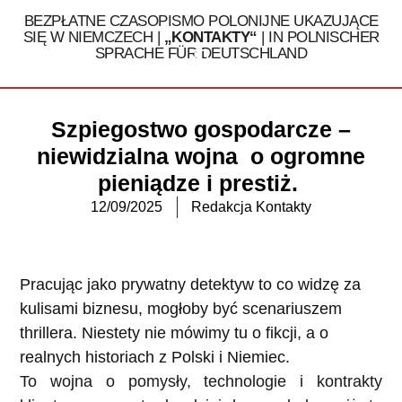
BEZPŁATNE CZASOPISMO POLONIJNE UKAZUJĄCE
SIĘ W NIEMCZECH |
„KONTAKTY“
| IN POLNISCHER
SPRACHE FÜR DEUTSCHLAND
Tel. 030 / 324 16 32
Szpiegostwo gospodarcze –
niewidzialna wojna o ogromne
pieniądze i prestiż.
12/09/2025
Redakcja Kontakty
Pracując jako prywatny detektyw to co widzę za
kulisami biznesu, mogłoby być scenariuszem
thrillera. Niestety nie mówimy tu o fikcji, a o
realnych historiach z Polski i Niemiec.
To wojna o pomysły, technologie i kontrakty