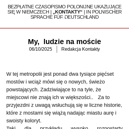
BEZPŁATNE CZASOPISMO POLONIJNE UKAZUJĄCE
SIĘ W NIEMCZECH |
„KONTAKTY“
| IN POLNISCHER
SPRACHE FÜR DEUTSCHLAND
Tel. 030 / 324 16 32
My, ludzie na moście
06/10/2025
Redakcja Kontakty
W tej metropolii jest ponad dwa tysiące pięćset
mostów i wciąż mówi się o nowych, świeżo
powstających. Zadziwiające to na tyle, że
miejscowi nie znają ich w większości.. Za to
przyjezdni z uwagą wsłuchują się w liczne historie,
które z mostami się wiążą nadając miastu aurę i
swoisty koloryt.
Taki dla przykładu wysoko rozpostarty