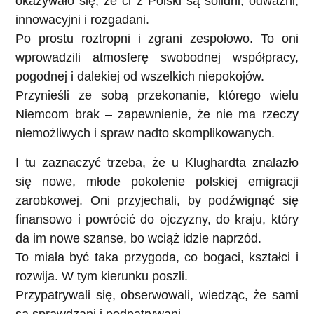
okazywało się, że ci z Polski są solidni, odważni,
innowacyjni i rozgadani.
Po prostu roztropni i zgrani zespołowo. To oni
wprowadzili atmosferę swobodnej współpracy,
pogodnej i dalekiej od wszelkich niepokojów.
Przynieśli ze sobą przekonanie, którego wielu
Niemcom brak – zapewnienie, że nie ma rzeczy
niemożliwych i spraw nadto skomplikowanych.
I tu zaznaczyć trzeba, że u Klughardta znalazło
się nowe, młode pokolenie polskiej emigracji
zarobkowej. Oni przyjechali, by podźwignąć się
finansowo i powrócić do ojczyzny, do kraju, który
da im nowe szanse, bo wciąż idzie naprzód.
To miała być taka przygoda, co bogaci, kształci i
rozwija. W tym kierunku poszli.
Przypatrywali się, obserwowali, wiedząc, że sami
są sprawdzani i podpatrywani.