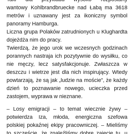
wantowy
Kohlbrandbruecke
nad Łabą ma 3618
metrów i uznawany jest za ikoniczny symbol
panoramy Hamburga.
Liczna grupa Polaków zatrudnionych u Klughardta
dojeżdża nim do pracy.
Twierdzą, że jego urok we wczesnych godzinach
porannych nastraja ich pozytywnie do wysiłku, co
nie męczy, lecz satysfakcjonuje. Zwłaszcza w
deszczu i wietrze jest dla nich inspirujący. Wtedy
powtarzają, że są jak „ludzie na moście”, że każdy
dzień to poznawanie nowego, ucieczka przed
zastojem, wyprawa w nieznane.
–
Losy emigracji
– to temat wiecznie żywy –
potwierdza Iza, młoda, energiczna szefowa
polskiej pokaźnej ekipy pracowniczej. – Mieliśmy
to szczęście, że znaleźliśmy dobre zajęcie tu, u