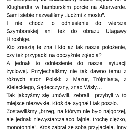
Klughardta w hamburskim porcie na Alterwerde.
Sami siebie nazwaliśmy „ludźmi z mostu”.
I nie chodzi o odniesienie do wiersza
Szymborskiej ani też do obrazu Utagawy
Hiroshige.
Kto zresztą te zna i kto aż tak nasze położenie,
czy też przypadki na obczyźnie zgłębia?
A jednak to odniesienie do naszej sytuacji
życiowej. Przyjechaliśmy nie tak dawno temu z
różnych stron Polski: z Mazur, Trójmiasta, z
Kieleckiego, Sądecczyzny, znad Wisły…
Tak jakbyśmy się umówili, zebrali i przybyli w to
miejsce niezwykłe. Ktoś dał sygnał i tak poszło.
Zostawiliśmy „brzeg, na którym nie było najgorzej,
ale jednak niewystarczająco fajnie, trochę ciężko,
monotonnie”. Ktoś zabrał ze sobą przyjaciela, inny